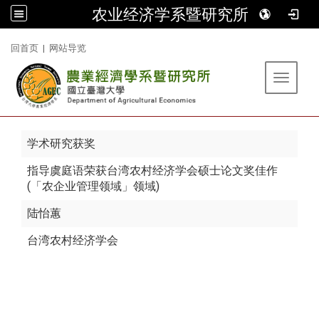
农业经济学系暨研究所
:::
回首页
|
网站导览
Toggle 
学术研究获奖
指导虞庭语荣获台湾农村经济学会硕士论文奖佳作
(「农企业管理领域」领域)
陆怡蕙
台湾农村经济学会