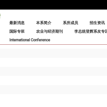
:::
最新消息
本系简介
系所成员
招生资讯
国际专班
农业与经济期刊
李总统登辉系友专
International Conference