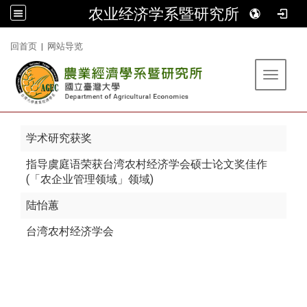
农业经济学系暨研究所
:::
回首页
|
网站导览
Toggle 
学术研究获奖
指导虞庭语荣获台湾农村经济学会硕士论文奖佳作
(「农企业管理领域」领域)
陆怡蕙
台湾农村经济学会