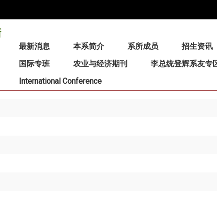
:::
最新消息
本系简介
系所成员
招生资讯
国际专班
农业与经济期刊
李总统登辉系友专
International Conference