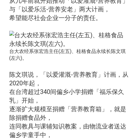
从几年前就开始推动「以爱灌溉-营养教育」
与「以爱乐活-营养安老」两大计画，
希望能尽社会企业一分子的责任。
台大农经系张宏浩主任(左五)、桂格食品永续长陈文琪
(左六)。
陈文琪说，「以爱灌溉-营养教育」计画，从
2020年起，
在台湾超过340间偏乡小学捐赠「福乐保久
乳」开始，
逐渐扩大规模至捐赠「营养教育箱」，就是
除捐赠食品外，
连同教具与课辅知识教案，由物流业者送达
偏乡学童手中，