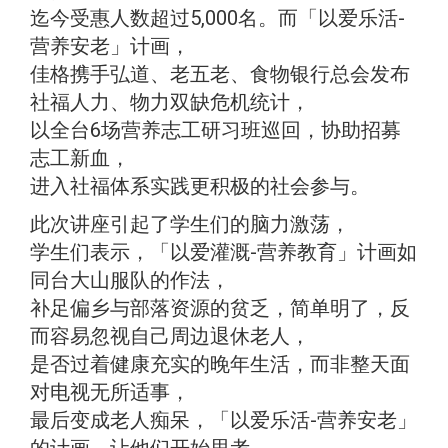
迄今受惠人数超过5,000名。而「以爱乐活-
营养安老」计画，
佳格携手弘道、老五老、食物银行总会发布
社福人力、物力双缺危机统计，
以全台6场营养志工研习班巡回，协助招募
志工新血，
进入社福体系实践更积极的社会参与。
此次讲座引起了学生们的脑力激荡，
学生们表示，「以爱灌溉-营养教育」计画如
同台大山服队的作法，
补足偏乡与部落资源的贫乏，简单明了，反
而容易忽视自己周边退休老人，
是否过着健康充实的晚年生活，而非整天面
对电视无所适事，
最后变成老人痴呆，「以爱乐活-营养安老」
的计画，让他们开始思考，