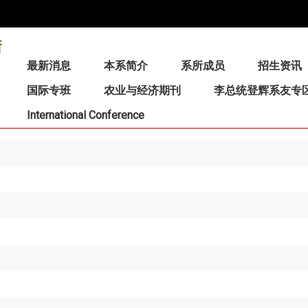
:::
最新消息
本系简介
系所成员
招生资讯
国际专班
农业与经济期刊
李总统登辉系友专
International Conference