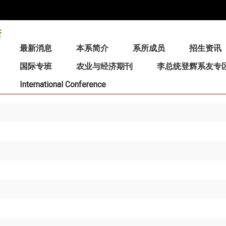
:::
最新消息
本系简介
系所成员
招生资讯
国际专班
农业与经济期刊
李总统登辉系友专
International Conference