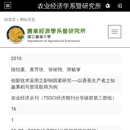
农业经济学系暨研究所
:::
回首页
|
网站导览
Toggle 
2010
陆怡蕙
、黄芳玫、张竣翔、简毓寧
创新技术采用之影响因素研究──以香蕉生产者之知
識累积与资讯取得为例
农业经济丛刊（TSSCI经济期刊分等级群第三群组）
16
1