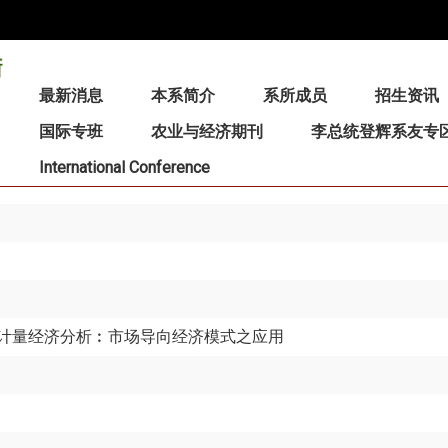
:::
最新消息
本系简介
系所成员
招生资讯
国际专班
农业与经济期刊
李总统登辉系友专
International Conference
计量经济分析︰市场导向经济模式之应用