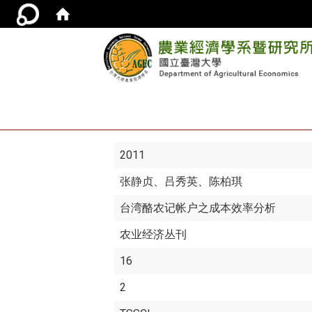
2011
张静贞
、吕秀英、陈柏琪
台湾酪农记帐户之成本效率分析
农业经济丛刊
16
2