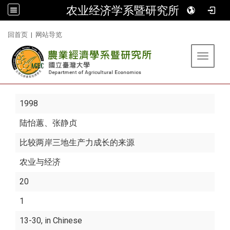
农业经济学系暨研究所
:::
回首页
|
网站导览
Toggle 
1998
陆怡蕙
、张静贞
比较两岸三地生产力成长的来源
农业与经济
20
1
13-30, in Chinese