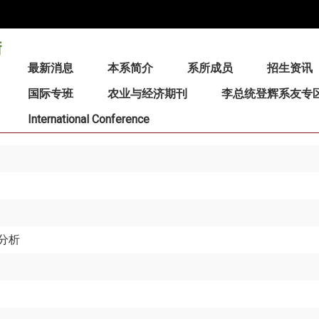
:::
最新消息
本系简介
系所成员
招生资讯
国际专班
农业与经济期刊
李总统登辉系友专
International Conference
分析