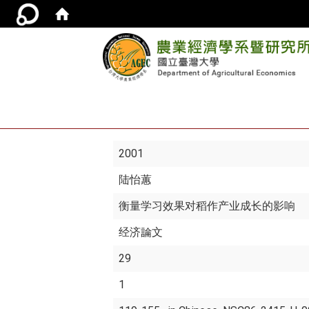
2001
陆怡蕙
衡量学习效果对稻作产业成长的影响
经济論文
29
1