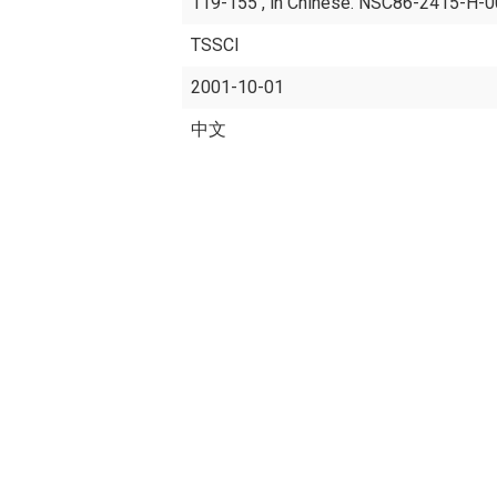
119-155 , in Chinese. NSC86-2415-H-
TSSCI
2001-10-01
中文