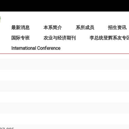
:::
最新消息
本系简介
系所成员
招生资讯
国际专班
农业与经济期刊
李总统登辉系友专
International Conference