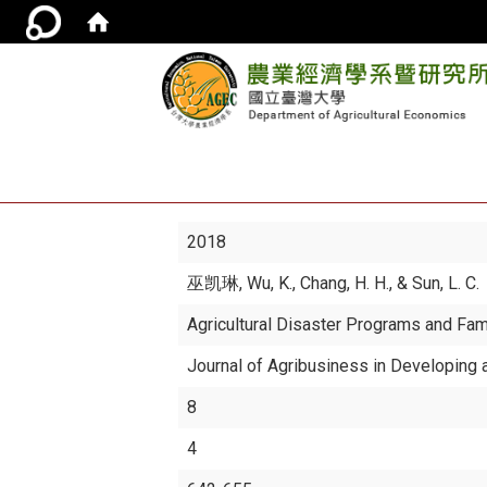
2018
巫凯琳
, Wu, K., Chang, H. H., & Sun, L. C.
Agricultural Disaster Programs and Fam
Journal of Agribusiness in Developin
8
4