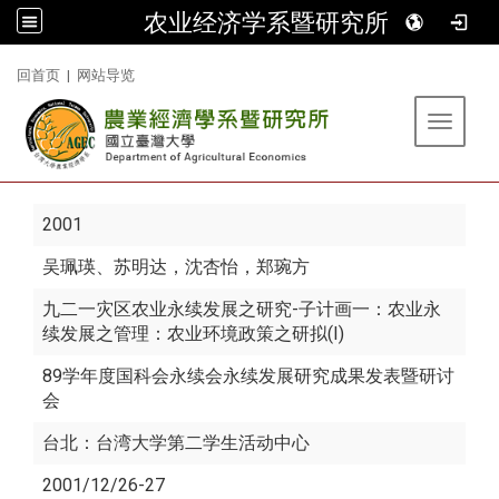
农业经济学系暨研究所
:::
回首页
|
网站导览
Toggle 
2001
吴珮瑛
、苏明达，沈杏怡，郑琬方
九二一灾区农业永续发展之研究-子计画一：农业永
续发展之管理：农业环境政策之研拟(I)
89学年度国科会永续会永续发展研究成果发表暨研讨
会
台北：台湾大学第二学生活动中心
2001/12/26-27