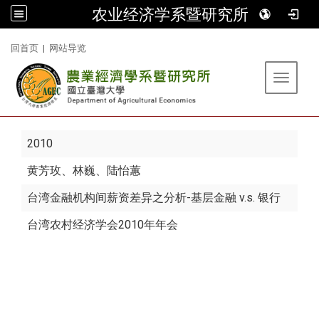
农业经济学系暨研究所
:::
回首页
|
网站导览
Toggle 
2010
黄芳玫
、林巍、陆怡蕙
台湾金融机构间薪资差异之分析-基层金融 v.s. 银行
台湾农村经济学会2010年年会