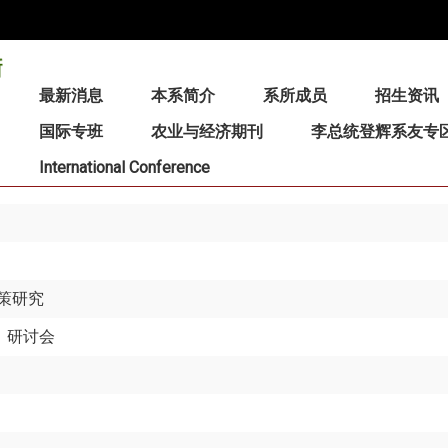
:::
最新消息
本系简介
系所成员
招生资讯
国际专班
农业与经济期刊
李总统登辉系友专
International Conference
策研究
」研讨会