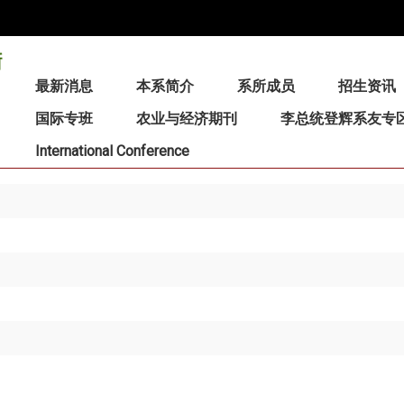
:::
最新消息
本系简介
系所成员
招生资讯
国际专班
农业与经济期刊
李总统登辉系友专
International Conference