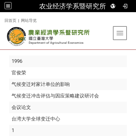
农业经济学系暨研究所
:::
回首页
|
网站导览
Toggle 
1996
官俊荣
气候变迁对家计单位的影响
气候变迁冲击评估与因应策略建议研讨会
会议论文
台湾大学全球变迁中心
1