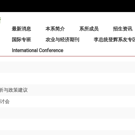
:::
最新消息
本系简介
系所成员
招生资讯
国际专班
农业与经济期刊
李总统登辉系友专
International Conference
析与政策建议
研讨会