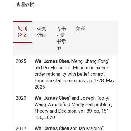
助理教授
期刊
研究
专书
荣誉
论文
计画
/ 专
书章
节
*
2025
Wei James Chen
, Meng-Jhang Fong
and Po-Hsuan Lin, Measuring higher-
order rationality with belief control,
Experimental Economics, pp. 1-28, May.
2025
*
2020
Wei James Chen
and Joseph Tao-yi
Wang, A modified Monty Hall problem,
Theory and Decision, vol. 89, pp. 151-
156, 2020
*
2017
Wei James Chen
and Ian Krajbich
,