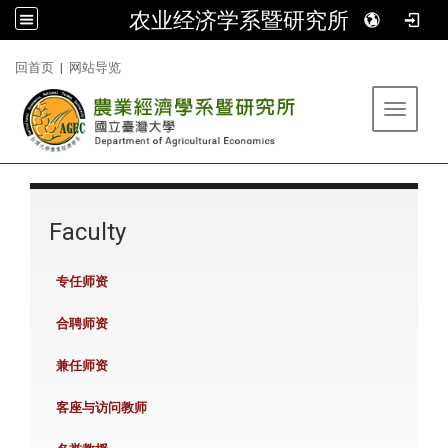
农业经济学系暨研究所
:::
回首页
|
网站导览
Toggle 
:::
Faculty
专任师资
合聘师资
兼任师资
客座与访问教师