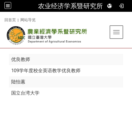
农业经济学系暨研究所
:::
回首页
|
网站导览
Toggle 
优良教师
109学年度校全英语教学优良教师
陆怡蕙
国立台湾大学