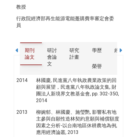
教授
行政院經濟部再生能源電能躉購費率審定會委
員
期刊
研討
研究
學歷
經歷
論文
會論
計畫
文
榮譽
2014
林國慶, 民進黨八年執政農業政策的回
顧與展望，民進黨八年執政論文集, 財
團法人新境界文教基金會, pp. 302-350,
2014
2013
柳婉郁、林國慶、施瑩艷, 影響私有地
主參與自願性造林契約意願與補償額度
因素之分析-以台南地區休耕農地為例,
應用經濟論叢, 2013