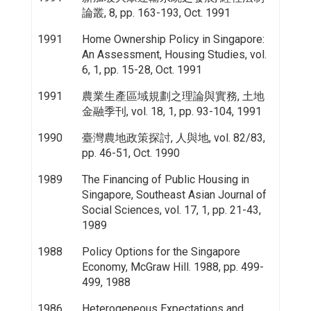
論叢, 8, pp. 163-193, Oct. 1991
1991
Home Ownership Policy in Singapore:
An Assessment, Housing Studies, vol.
6, 1, pp. 15-28, Oct. 1991
1991
農業生產區域規劃之理論與實務, 土地
金融季刊, vol. 18, 1, pp. 93-104, 1991
1990
臺灣農地政策探討, 人與地, vol. 82/83,
pp. 46-51, Oct. 1990
1989
The Financing of Public Housing in
Singapore, Southeast Asian Journal of
Social Sciences, vol. 17, 1, pp. 21-43,
1989
1988
Policy Options for the Singapore
Economy, McGraw Hill. 1988, pp. 499-
499, 1988
1986
Heterogeneous Expectations and