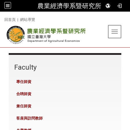
農業經濟學系暨研究所
:::
回首頁
|
網站導覽
Toggle 
:::
Faculty
專任師資
合聘師資
兼任師資
客座與訪問教師